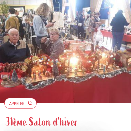
Aller
au
contenu
principal
APPELER
31ème Salon d'hiver