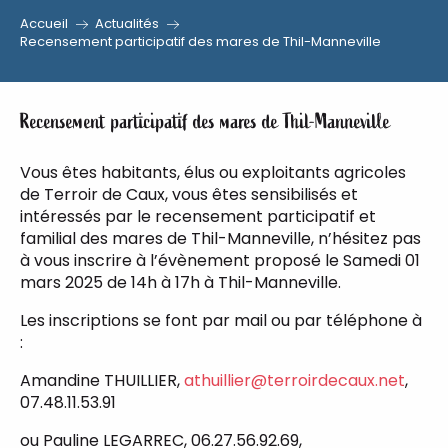
Accueil
Actualités
Aller
Recensement participatif des mares de Thil-Manneville
au
contenu
principal
Recensement participatif des mares de Thil-Manneville
Vous êtes habitants, élus ou exploitants agricoles
de Terroir de Caux, vous êtes sensibilisés et
intéressés par le recensement participatif et
familial des mares de Thil-Manneville, n’hésitez pas
à vous inscrire à l’évènement proposé le Samedi 01
mars 2025 de 14h à 17h à Thil-Manneville.
Les inscriptions se font par mail ou par téléphone à
:
Amandine THUILLIER,
athuillier@terroirdecaux.net
,
07.48.11.53.91
ou Pauline LEGARREC, 06.27.56.92.69,