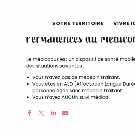
Accueil
Actualités
Permanences du Médicobus
Aller
au
VOTRE TERRITOIRE
VIVRE I
contenu
Permanences du Médico
principal
Le médicobus est un dispositif de santé mobil
des situations suivantes :
Vous n’avez pas de médecin traitant.
Vous êtes en ALD (Affectation Longue Duré
personne âgée sans médecin traitant.
Vous n’avez AUCUN suivi médical.