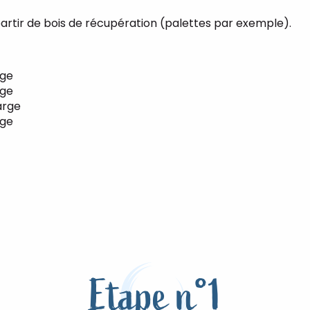
rtir de bois de récupération (palettes par exemple).
rge
rge
arge
rge
Etape n°1