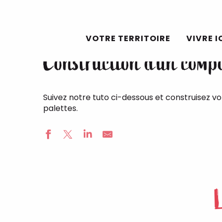
Accueil
Actualités
Construction d’un composteu
Aller
au
VOTRE TERRITOIRE
VIVRE I
contenu
Construction d’un comp
principal
Suivez notre tuto ci-dessous et construisez v
palettes.