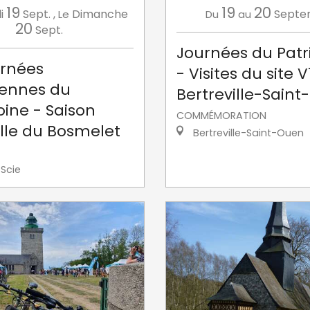
19
19
20
i
Sept.
,
Dimanche
Septe
Le
Du
au
20
Sept.
Journées du Pat
urnées
- Visites du site V
ennes du
Bertreville-Sain
ine - Saison
COMMÉMORATION
elle du Bosmelet
Bertreville-Saint-Ouen
Scie