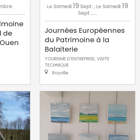
19
19
mbre
Samedi
Sept.
,
Samedi
Le
Le
Sept.
,
...
rimoine
Journées Européennes
1 de
du Patrimoine à la
t-Ouen
Balaiterie
TOURISME D'ENTREPRISE, VISITE
TECHNIQUE
Royville