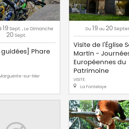
19
19
20
i
Sept.
,
Dimanche
Septe
Le
Du
au
20
Sept.
Visite de l'Église 
s guidées] Phare
Martin - Journée
Européennes du
Patrimoine
Marguerite-sur-Mer
VISITE
La Fontelaye