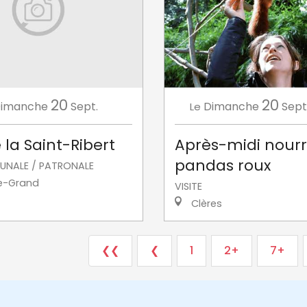
20
20
imanche
Sept.
Dimanche
Sept
Le
 la Saint-Ribert
Après-midi nourr
pandas roux
UNALE / PATRONALE
e-Grand
VISITE
Clères
❮❮
❮
1
2+
7+