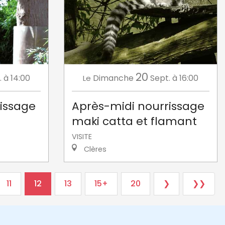
20
.
à 14:00
Dimanche
Sept.
à 16:00
Le
issage
Après-midi nourrissage
maki catta et flamant
VISITE
Clères
11
12
13
15+
20
❯
❯❯