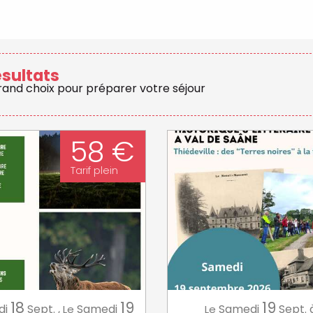
ésultats
grand choix pour préparer votre séjour
58 €
Tarif plein
18
19
19
di
Sept.
,
Samedi
Samedi
Sept.
Le
Le