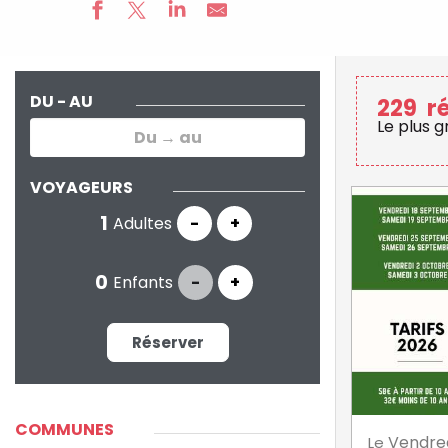
DU - AU
229
r
Le plus 
VOYAGEURS
Adultes
-
+
Enfants
-
+
Réserver
COMMUNES
Vendre
Le