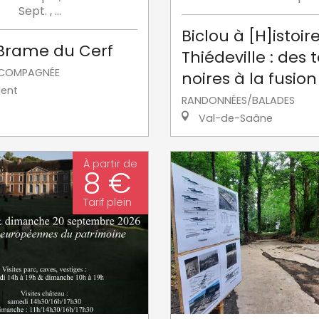
Sept.
,
...
Biclou à [H]istoir
 Brame du Cerf
Thiédeville : des 
CCOMPAGNÉE
noires à la fusion
ent
RANDONNÉES/BALADES
Val-de-Saâne
À partir de
8 €
Tarif plein