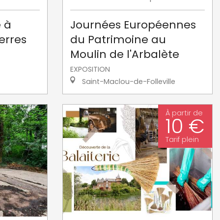
e à
Journées Européennes
terres
du Patrimoine au
Moulin de l'Arbalète
EXPOSITION
Saint-Maclou-de-Folleville
À partir de
10 €
Tarif plein