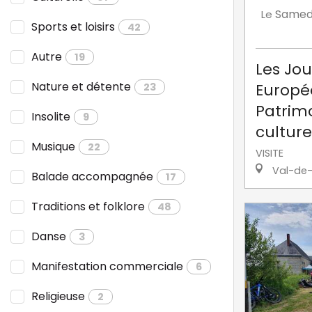
Samed
Le
Sports et loisirs
42
Autre
19
Les Jo
Nature et détente
Europé
23
Patrimo
Insolite
9
cultur
Musique
22
VISITE
Val-de-
Balade accompagnée
17
Traditions et folklore
48
Danse
3
Manifestation commerciale
6
Religieuse
2