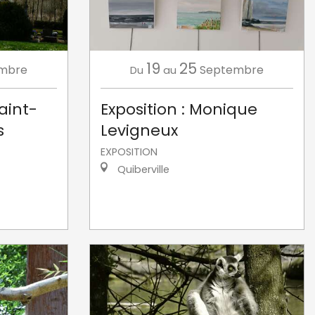
19
25
mbre
Septembre
Du
au
Saint-
Exposition : Monique
s
Levigneux
EXPOSITION
Quiberville