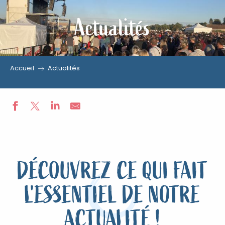
Actualités
Aller
au
contenu
principal
Accueil
Actualités
DÉCOUVREZ CE QUI FAIT
L'ESSENTIEL DE NOTRE
ACTUALITÉ !