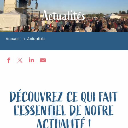
Actualités
Aller
au
contenu
principal
Accueil
Actualités
DÉCOUVREZ CE QUI FAIT
L'ESSENTIEL DE NOTRE
ACTUALITÉ !