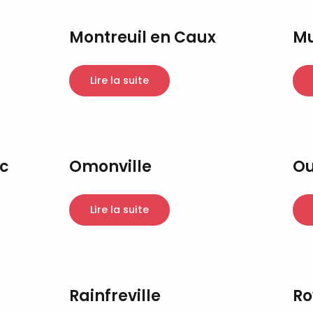
Montreuil en Caux
M
Lire la suite
c
Omonville
Ou
Lire la suite
Rainfreville
Ro