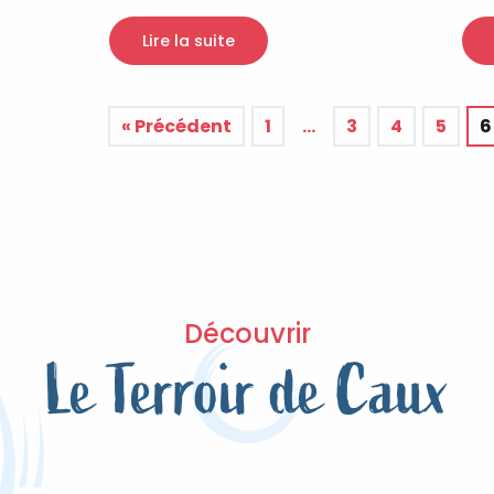
Lire la suite
« Précédent
1
…
3
4
5
6
Découvrir
Le Terroir de Caux