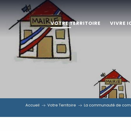
Aller
au
VOTRE TERRITOIRE
VIVRE I
contenu
principal
Accueil
Votre Territoire
La communauté de comm