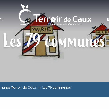
CI
Les 79 communes
unes Terroir de Caux
Les 79 communes