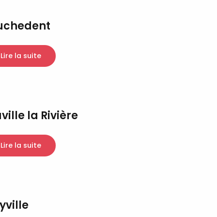
uchedent
Lire la suite
ville la Rivière
Lire la suite
yville