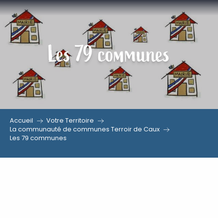
Aller
au
contenu
Les 79 communes
principal
Accueil
Votre Territoire
La communauté de communes Terroir de Caux
Les 79 communes